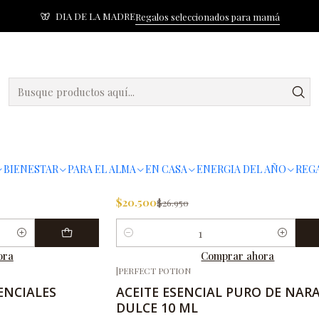
DIA DE LA MADRE
Regalos seleccionados para mamá
Inicio
Agrios
Agrios
|
PERFECT POTION
-24%
OFF
ENCIALES
MEZCLA DE ACEITES ESENCIALES
BIENESTAR
PARA EL ALMA
EN CASA
ENERGIA DEL AÑO
REGA
ML
IN THE SUNSHINE 10 ML
$20.500
$26.950
Cantidad
ora
Comprar ahora
|
PERFECT POTION
ENCIALES
ACEITE ESENCIAL PURO DE NAR
DULCE 10 ML