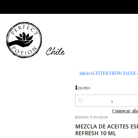
roxro
|
PERFECT POTION
MEZCLA DE ACEITES ES
Inicio
ACEITES ESENCIALES
HAPPY AND CALM 10 
$29.950
Cantidad
Comprar ah
|
PERFECT POTION
-25%
OFF
MEZCLA DE ACEITES ES
REFRESH 10 ML