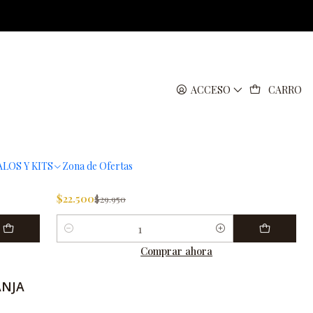
ACCESO
CARRO
|
PERFECT POTION
-25%
OFF
 BASK
MEZCLA DE ACEITES ESENCIALES
LOS Y KITS
Zona de Ofertas
POSITIVE VIBES 10 ML
$22.500
$29.950
Cantidad
Comprar ahora
ANJA