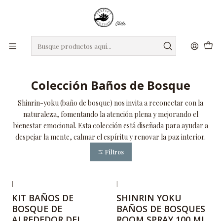
roxro
DIA DE LA MADRE
Regalos seleccionados para mamá
Inicio
Colección Baños de Bosque
Colección Baños de Bosque
Shinrin-yoku (baño de bosque) nos invita a reconectar con la
naturaleza, fomentando la atención plena y mejorando el
bienestar emocional. Esta colección está diseñada para ayudar a
despejar la mente, calmar el espíritu y renovar la paz interior.
Filtros
|
|
KIT BAÑOS DE
SHINRIN YOKU
BOSQUE DE
BAÑOS DE BOSQUES
ALREDEDOR DEL
ROOM SPRAY 100 ML