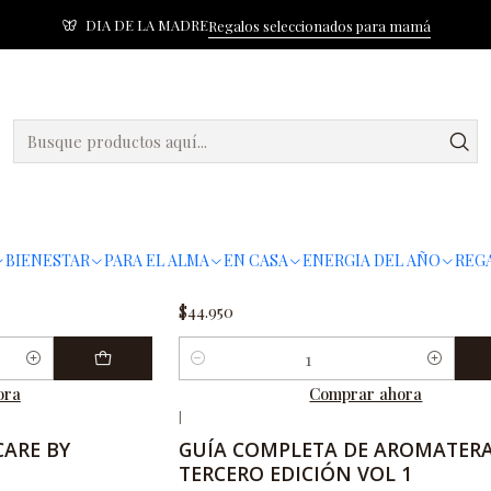
DIA DE LA MADRE
Regalos seleccionados para mamá
Inicio
Libros
Libros
|
SALVATORE BATTAGLIA
BY SALVATORE
AROMATHERAPY AND CHAKRAS 
BIENESTAR
PARA EL ALMA
EN CASA
ENERGIA DEL AÑO
REGA
SALVATORE BATTAGLIA
$44.950
Cantidad
ora
Comprar ahora
|
No disponible
CARE BY
GUÍA COMPLETA DE AROMATERA
TERCERO EDICIÓN VOL 1