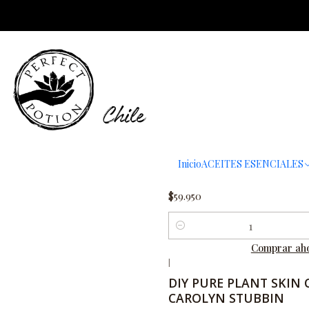
roxro
|
SALVATORE BATTAGLIA
KOTODAMA OF SCENT 
Inicio
ACEITES ESENCIALES
BATTAGLIA
$59.950
Cantidad
Comprar ah
|
No disponible
DIY PURE PLANT SKIN 
CAROLYN STUBBIN