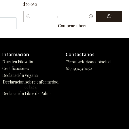
$59.950
Cantidad
Comprar ahora
Información
Contáctanos
Nuestra Filosofía
contacto@socobioch.cl
Certificaciones
56934346052
Declaración Vegana
Declaración sobre enfermedad
celiaca
Declaración Libre de Palma