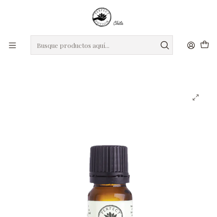
roxro
DIA DE LA MADRE
Regalos seleccionados para mamá
Inicio
Mindfulness
Aceite esencial puro de cedro del Atlas 5ml