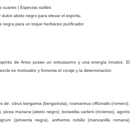
es suaves | Especias sutiles
dulce abeto negro para elevar el espíritu.
a negra para un toque herbáceo purificador.
espíritu de Aries posee un entusiasmo y una energía innatos. El
ezcla es motivador y fomenta el coraje y la determinación.
 de: citrus bergamia (bergamota), rosmarinus officinalis (romero),
, picea mariana (abeto negro), boswellia carterii (incienso), agonis
nigrum (pimienta negra), anthemis nobilis (manzanilla romana)