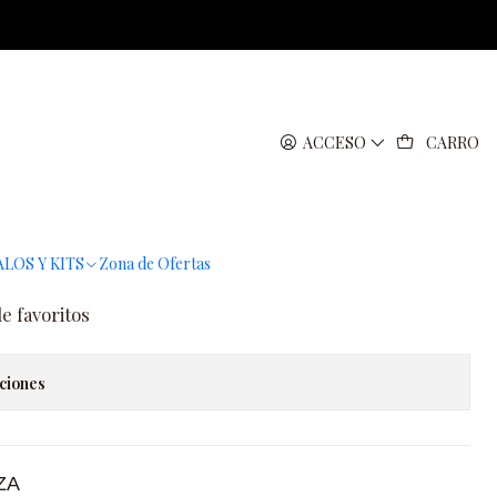
 10 ml
eites esenciales del
ACCESO
CARRO
s 10 ml
regar al Carro
Comprar ahora
LOS Y KITS
Zona de Ofertas
de favoritos
ciones
ZA