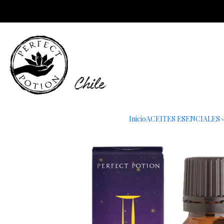
roxro
Inici
Inicio
ACEITES ESENCIALES