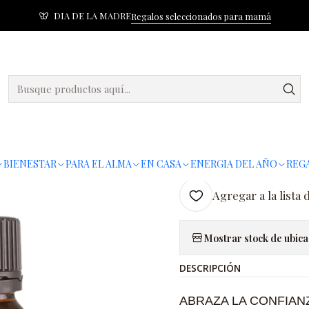
DIA DE LA MADRE
Regalos seleccionados para mamá
o
Colección Zodiaco
Mezcla de aceites esenciales del zodíaco Aries
|
Mezcla de ac
zodíaco Arie
Ag
Cantidad
BIENESTAR
PARA EL ALMA
EN CASA
ENERGIA DEL AÑO
REGA
Agregar a la lista 
Mostrar stock de ubica
DESCRIPCIÓN
ABRAZA LA CONFIAN