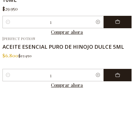
$29.950
Cantidad
Comprar ahora
|
PERFECT POTION
-49%
OFF
ACEITE ESENCIAL PURO DE HINOJO DULCE 5ML
$6.800
$13.450
Cantidad
Comprar ahora