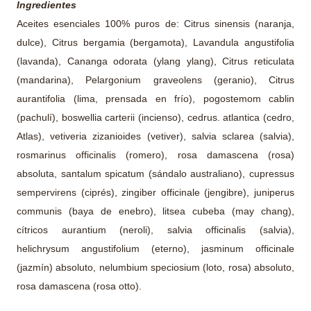
Ingredientes
Aceites esenciales 100% puros de: Citrus sinensis (naranja,
dulce), Citrus bergamia (bergamota), Lavandula angustifolia
(lavanda), Cananga odorata (ylang ylang), Citrus reticulata
(mandarina), Pelargonium graveolens (geranio), Citrus
aurantifolia (lima, prensada en frío), pogostemom cablin
(pachulí), boswellia carterii (incienso), cedrus. atlantica (cedro,
Atlas), vetiveria zizanioides (vetiver), salvia sclarea (salvia),
rosmarinus officinalis (romero), rosa damascena (rosa)
absoluta, santalum spicatum (sándalo australiano), cupressus
sempervirens (ciprés), zingiber officinale (jengibre), juniperus
communis (baya de enebro), litsea cubeba (may chang),
cítricos aurantium (neroli), salvia officinalis (salvia),
helichrysum angustifolium (eterno), jasminum officinale
(jazmín) absoluto, nelumbium speciosium (loto, rosa) absoluto,
rosa damascena (rosa otto).