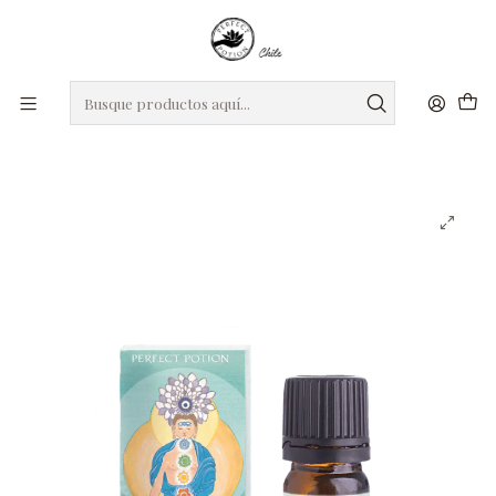
roxro
DIA DE LA MADRE
Regalos seleccionados para mamá
Inicio
Mezclas de Aceites Esenciales
Mezcla de aceites esenciales para equilibrar los chakras 5 ml