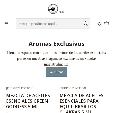
roxro
DIA DE LA MADRE
Regalos seleccionados para mamá
Inicio
Aromas Exclusivos
Aromas Exclusivos
Llena tu espacio con los aromas divinos de los aceites esenciales
puros en nuestras fragancias exclusivas mezcladas
magistralmente.
Filtros
|
PERFECT POTION
|
PERFECT POTION
MEZCLA DE ACEITES
MEZCLA DE ACEITES
ESENCIALES GREEN
ESENCIALES PARA
GODDESS 5 ML
EQUILIBRAR LOS
CHAKRAS 5 ML