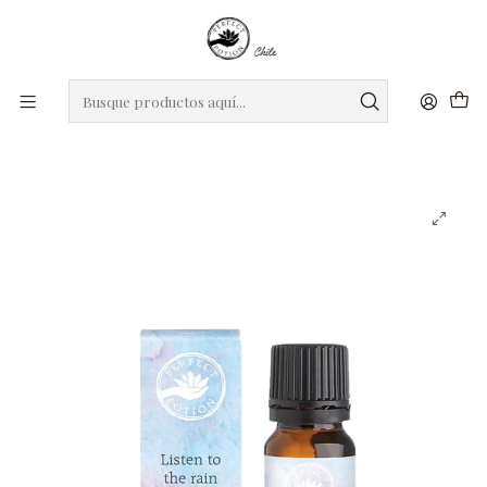
roxro
DIA DE LA MADRE
Regalos seleccionados para mamá
Inicio
Mezclas de Aceites Esenciales
Mezcla de aceites esenciales Escucha a la Lluvia 10 ml