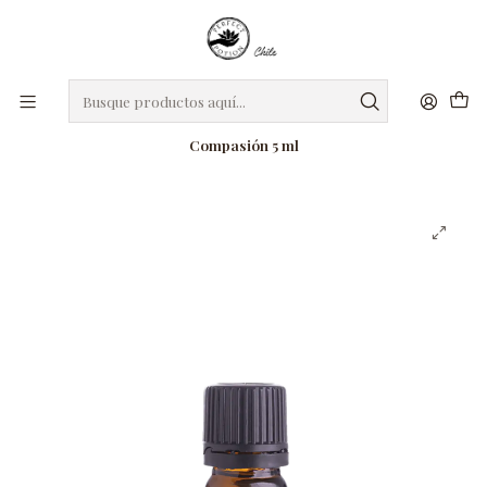
roxro
DIA DE LA MADRE
Regalos seleccionados para mamá
Inicio
Mezclas de Aceites Esenciales
Mezcla de aceites esenciales para el chakra del corazón -
Compasión 5 ml